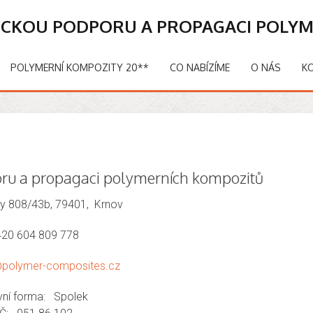
ICKOU PODPORU A PROPAGACI POLY
POLYMERNÍ KOMPOZITY 20**
CO NABÍZÍME
O NÁS
K
oru a propagaci polymerních kompozitů
y 808/43b, 79401, Krnov
420 604 809 778
@polymer-composites.cz
vní forma: Spolek