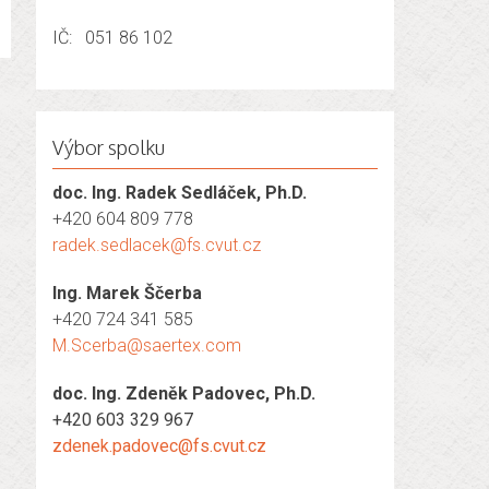
IČ: 051 86 102
Výbor spolku
doc. Ing. Radek Sedláček, Ph.D.
+420 604 809 778
radek.sedlacek@fs.cvut.cz
Ing. Marek Ščerba
+420 724 341 585
M.Scerba@saertex.com
doc. Ing. Zdeněk Padovec, Ph.D.
+420 603 329 967
zdenek.padovec@fs.cvut.cz