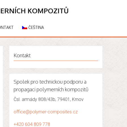
MERNÍCH KOMPOZITŮ
ONTAKT
ČEŠTINA
Kontakt
Spolek pro technickou podporu a
propagaci polymerních kompozitů
Čsl. armády 808/43b, 79401, Krnov
office@polymer-composites.cz
+420 604 809 778