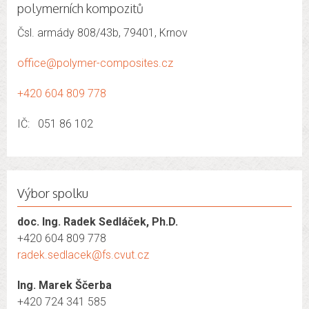
polymerních kompozitů
Čsl. armády 808/43b, 79401, Krnov
office@polymer-composites.cz
+420 604 809 778
IČ: 051 86 102
Výbor spolku
doc. Ing. Radek Sedláček, Ph.D.
+420 604 809 778
radek.sedlacek@fs.cvut.cz
Ing. Marek Ščerba
+420 724 341 585