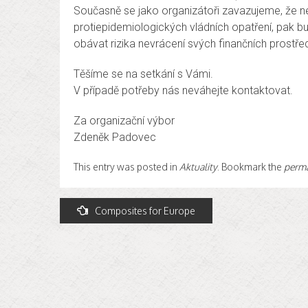
Současně se jako organizátoři zavazujeme, že 
protiepidemiologických vládních opatření, pak b
obávat rizika nevrácení svých finančních prostřed
Těšíme se na setkání s Vámi.
V případě potřeby nás neváhejte kontaktovat.
Za organizační výbor
Zdeněk Padovec
This entry was posted in
Aktuality
. Bookmark the
perma
Navigace
Composites for Europe
pro
příspěvek