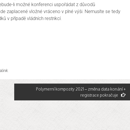
nebude-li možné konferenci uspořádat z důvodů
ude zaplacené vložné vráceno v plné výši. Nemusíte se tedy
ků v případě vládních restrikcí.
link
.
Polymerní kompozity 2021 – změna data konání +
registrace pokračuje