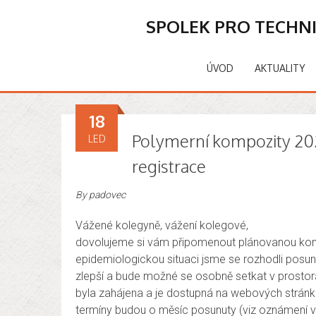
SPOLEK PRO TECHN
ÚVOD
AKTUALITY
18
Polymerní kompozity 202
LED
registrace
By
padovec
Vážené kolegyně, vážení kolegové,
dovolujeme si vám připomenout plánovanou konf
epidemiologickou situaci jsme se rozhodli posu
zlepší a bude možné se osobně setkat v prostorá
byla zahájena a je dostupná na webových strán
termíny budou o měsíc posunuty (viz oznámení v 