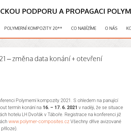
ICKOU PODPORU A PROPAGACI POLY
POLYMERNÍ KOMPOZITY 20**
CO NABÍZÍME
O NÁS
K
1 – změna data konání + otevření
erenci Polymerní kompozity 2021. S ohledem na panující
nout termín konání na
16. – 17. 6. 2021
v naději, že se situace
ch hotelu LH Dvořák v Táboře. Registrace na konferenci již
kách
www.polymer-composites.cz
Všechny dříve avizované
příloze).