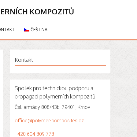
MERNÍCH KOMPOZITŮ
ONTAKT
ČEŠTINA
Kontakt
Spolek pro technickou podporu a
propagaci polymerních kompozitů
Čsl. armády 808/43b, 79401, Krnov
office@polymer-composites.cz
+420 604 809 778