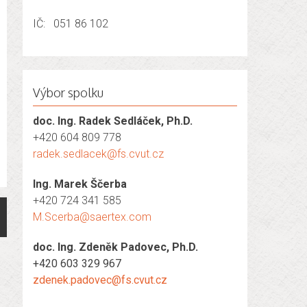
IČ: 051 86 102
Výbor spolku
doc. Ing. Radek Sedláček, Ph.D.
+420 604 809 778
radek.sedlacek@fs.cvut.cz
Ing. Marek Ščerba
+420 724 341 585
M.Scerba@saertex.com
doc. Ing. Zdeněk Padovec, Ph.D.
+420 603 329 967
zdenek.padovec@fs.cvut.cz